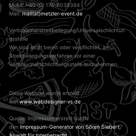
Mobil: +49 (0) 174-6039394
Mail:
mail(at)metzler-event.de
Verbraucherstreitbeilegung/Universalschlichtun
gsstelle
Wir sind nicht bereit oder verpflichtet, an
Streitbeilegungsverfahren vor einer
Verbraucherschlichtungsstelle teilzunehmen.
Diese Website wurde erstellt
von
www.webdesigner-vs.de
Quelle: Impressum erstellt durch
den
Impressum-Generator von Sören Siebert,
Anwalt für Internetrecht